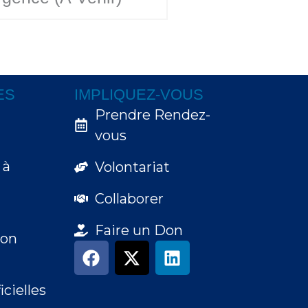
ES
IMPLIQUEZ-VOUS
Prendre Rendez-
vous
 à
Volontariat
Collaborer
Faire un Don
ion
F
X
L
a
-
i
x
c
t
n
cielles
e
w
k