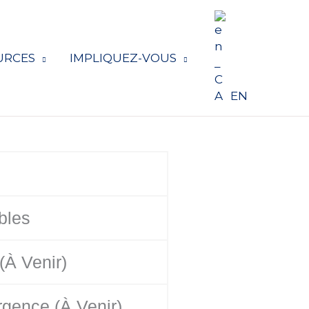
URCES
IMPLIQUEZ-VOUS
EN
bles
(à Venir)
rgence (à Venir)