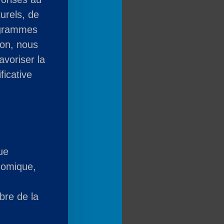
urels, de
ogrammes
ion, nous
avoriser la
ficative
ue
onomique,
e
ibre de la