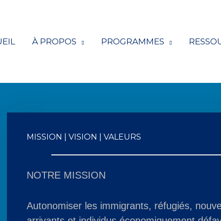
EIL
À PROPOS
PROGRAMMES
RESSO
MISSION | VISION | VALEURS
NOTRE MISSION
Autonomiser les immigrants, réfugiés, nouv
arrivants et individus économiquement défa