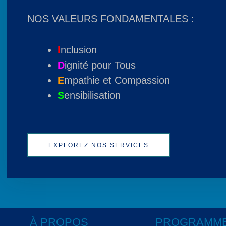
NOS VALEURS FONDAMENTALES :
I
nclusion
D
ignité pour Tous
E
mpathie et Compassion
S
ensibilisation
EXPLOREZ NOS SERVICES
À PROPOS
PROGRAMM